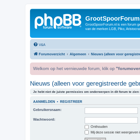
GrootSpoorForum
GrootSpoorForum.nl is een forum ger
van de merken LGB, Piko, Aristocraf
V&A
Forumoverzicht
Algemeen
Nieuws (alleen voor geregistr
Welkom op het vernieuwde forum, klik op
"forumover
Nieuws (alleen voor geregistreerde gebr
Je hebt niet de juiste permissies om onderwerpen in dit forum te zien o
AANMELDEN
•
REGISTREER
Gebruikersnaam:
Wachtwoord:
Onthouden
Mij deze sessie niet weergeven in