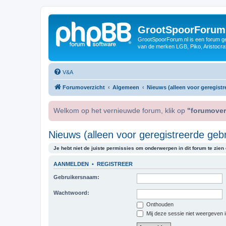
GrootSpoorForum
GrootSpoorForum.nl is een forum ger
van de merken LGB, Piko, Aristocraf
V&A
Forumoverzicht
Algemeen
Nieuws (alleen voor geregistr
Welkom op het vernieuwde forum, klik op
"forumover
Nieuws (alleen voor geregistreerde gebr
Je hebt niet de juiste permissies om onderwerpen in dit forum te zien o
AANMELDEN
•
REGISTREER
Gebruikersnaam:
Wachtwoord:
Onthouden
Mij deze sessie niet weergeven in