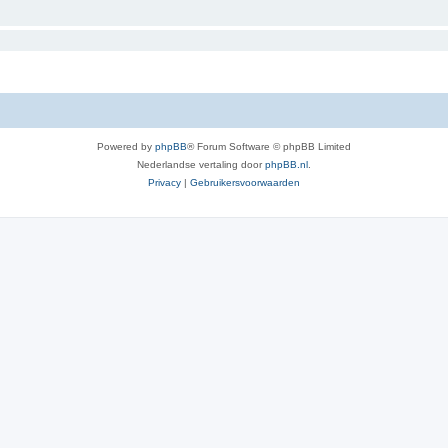
Powered by
phpBB
® Forum Software © phpBB Limited
Nederlandse vertaling door
phpBB.nl
.
Privacy
|
Gebruikersvoorwaarden