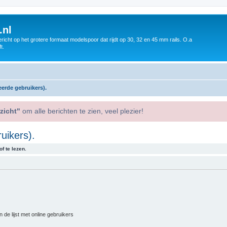
.nl
icht op het grotere formaat modelspoor dat rijdt op 30, 32 en 45 mm rails. O.a
t.
eerde gebruikers).
zicht"
om alle berichten te zien, veel plezier!
uikers).
f te lezen.
 de lijst met online gebruikers