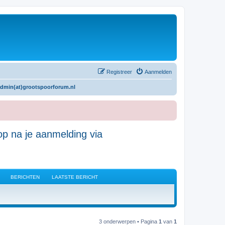
Registreer
Aanmelden
admin(at)grootspoorforum.nl
p na je aanmelding via
BERICHTEN
LAATSTE BERICHT
3 onderwerpen • Pagina
1
van
1