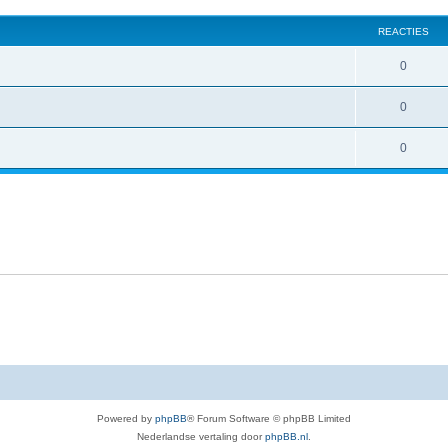
REACTIES
0
0
0
Powered by
phpBB
® Forum Software © phpBB Limited
Nederlandse vertaling door
phpBB.nl
.