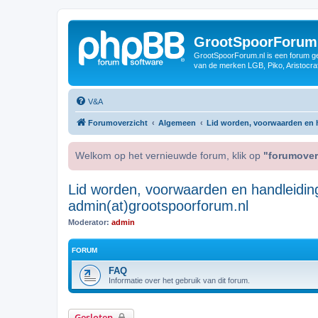
GrootSpoorForum
GrootSpoorForum.nl is een forum ger
van de merken LGB, Piko, Aristocraf
V&A
Forumoverzicht
Algemeen
Lid worden, voorwaarden en h
Welkom op het vernieuwde forum, klik op
"forumover
Lid worden, voorwaarden en handleidin
admin(at)grootspoorforum.nl
Moderator:
admin
FORUM
FAQ
Informatie over het gebruik van dit forum.
Gesloten