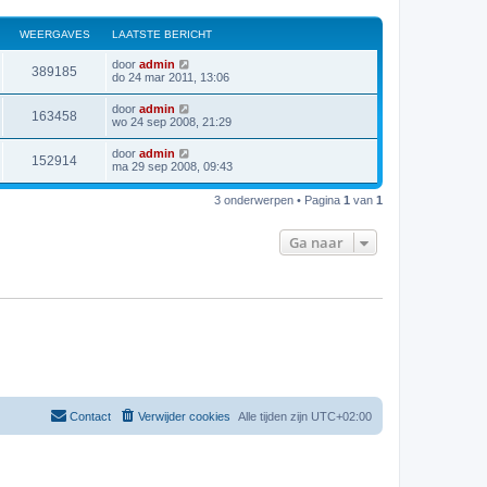
WEERGAVES
LAATSTE BERICHT
door
admin
389185
do 24 mar 2011, 13:06
door
admin
163458
wo 24 sep 2008, 21:29
door
admin
152914
ma 29 sep 2008, 09:43
3 onderwerpen • Pagina
1
van
1
Ga naar
Contact
Verwijder cookies
Alle tijden zijn
UTC+02:00