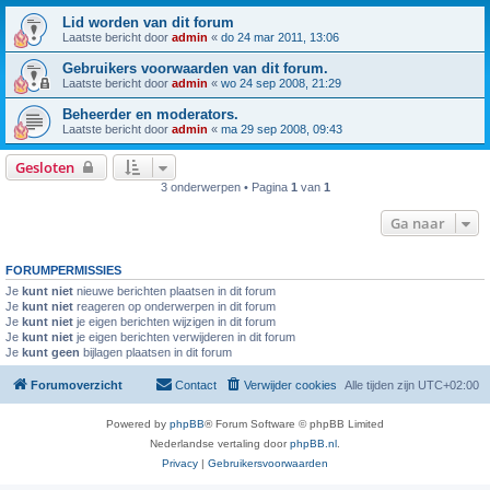
Lid worden van dit forum
Laatste bericht door
admin
«
do 24 mar 2011, 13:06
Gebruikers voorwaarden van dit forum.
Laatste bericht door
admin
«
wo 24 sep 2008, 21:29
Beheerder en moderators.
Laatste bericht door
admin
«
ma 29 sep 2008, 09:43
Gesloten
3 onderwerpen • Pagina
1
van
1
Ga naar
FORUMPERMISSIES
Je
kunt niet
nieuwe berichten plaatsen in dit forum
Je
kunt niet
reageren op onderwerpen in dit forum
Je
kunt niet
je eigen berichten wijzigen in dit forum
Je
kunt niet
je eigen berichten verwijderen in dit forum
Je
kunt geen
bijlagen plaatsen in dit forum
Forumoverzicht
Contact
Verwijder cookies
Alle tijden zijn
UTC+02:00
Powered by
phpBB
® Forum Software © phpBB Limited
Nederlandse vertaling door
phpBB.nl
.
Privacy
|
Gebruikersvoorwaarden