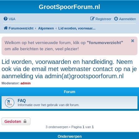
GrootSpoorForum.nl
V&A
Registreer
Aanmelden
Forumoverzicht
Algemeen
Lid worden, voorwaarden en handleiding. Neem ook via de email met webmaster contact op na je aanmelding via admin(at)grootspoorforum.nl
Welkom op het vernieuwde forum, klik op
"forumoverzicht"
om alle berichten te zien, veel plezier!
Lid worden, voorwaarden en handleiding. Neem
ook via de email met webmaster contact op na je
aanmelding via admin(at)grootspoorforum.nl
Moderator:
admin
Forum
FAQ
Informatie over het gebruik van dit forum.
Gesloten
3 onderwerpen • Pagina
1
van
1
Onderwerpen