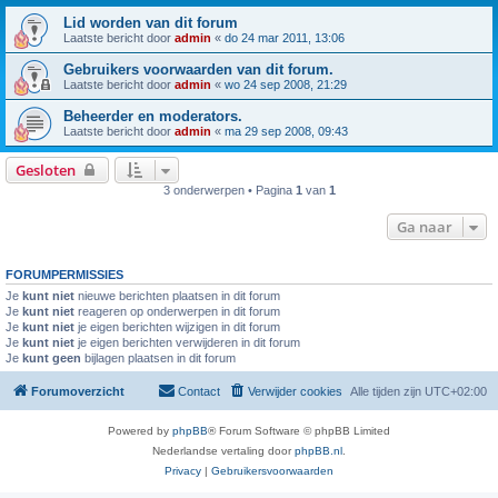
Lid worden van dit forum
Laatste bericht door
admin
«
do 24 mar 2011, 13:06
Gebruikers voorwaarden van dit forum.
Laatste bericht door
admin
«
wo 24 sep 2008, 21:29
Beheerder en moderators.
Laatste bericht door
admin
«
ma 29 sep 2008, 09:43
Gesloten
3 onderwerpen • Pagina
1
van
1
Ga naar
FORUMPERMISSIES
Je
kunt niet
nieuwe berichten plaatsen in dit forum
Je
kunt niet
reageren op onderwerpen in dit forum
Je
kunt niet
je eigen berichten wijzigen in dit forum
Je
kunt niet
je eigen berichten verwijderen in dit forum
Je
kunt geen
bijlagen plaatsen in dit forum
Forumoverzicht
Contact
Verwijder cookies
Alle tijden zijn
UTC+02:00
Powered by
phpBB
® Forum Software © phpBB Limited
Nederlandse vertaling door
phpBB.nl
.
Privacy
|
Gebruikersvoorwaarden