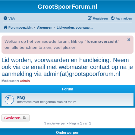
GrootSpoorForum.nl
V&A
Registreer
Aanmelden
Forumoverzicht
Algemeen
Lid worden, voorwaarden en handleiding. Neem ook via de email met webmaster contact op na je aanmelding via admin(at)grootspoorforum.nl
Welkom op het vernieuwde forum, klik op
"forumoverzicht"
om alle berichten te zien, veel plezier!
Lid worden, voorwaarden en handleiding. Neem
ook via de email met webmaster contact op na je
aanmelding via admin(at)grootspoorforum.nl
Moderator:
admin
Forum
FAQ
Informatie over het gebruik van dit forum.
Gesloten
3 onderwerpen • Pagina
1
van
1
Onderwerpen