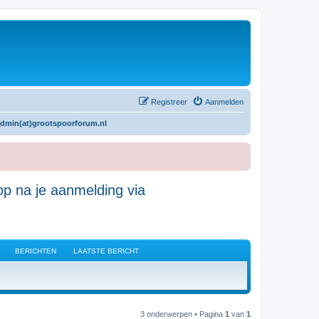
Registreer
Aanmelden
admin(at)grootspoorforum.nl
p na je aanmelding via
BERICHTEN
LAATSTE BERICHT
3 onderwerpen • Pagina
1
van
1