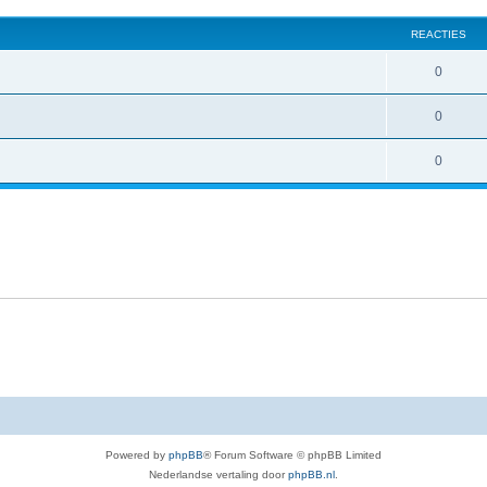
REACTIES
0
0
0
Powered by
phpBB
® Forum Software © phpBB Limited
Nederlandse vertaling door
phpBB.nl
.