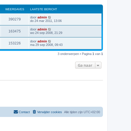
WEERGAVES
LAATSTE BERICHT
door
admin
390279
do 24 mar 2011, 13:06
door
admin
163475
wo 24 sep 2008, 21:29
door
admin
153226
ma 29 sep 2008, 09:43
3 onderwerpen • Pagina
1
van
1
Ga naar
Contact
Verwijder cookies
Alle tijden zijn
UTC+02:00