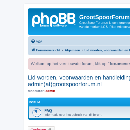
GrootSpoorForum
GrootSpoorForum.nl is een forum ger
van de merken LGB, Piko, Aristocraf
V&A
Forumoverzicht
Algemeen
Lid worden, voorwaarden en h
Welkom op het vernieuwde forum, klik op
"forumover
Lid worden, voorwaarden en handleidin
admin(at)grootspoorforum.nl
Moderator:
admin
FORUM
FAQ
Informatie over het gebruik van dit forum.
Gesloten