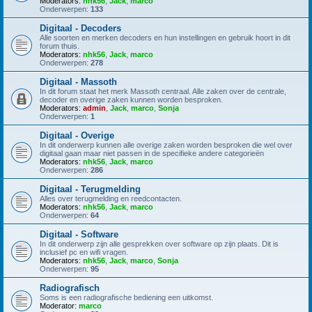
Moderators:
nhk56
,
Jack
,
marco
Onderwerpen:
133
Digitaal - Decoders
Alle soorten en merken decoders en hun instellingen en gebruik hoort in dit
forum thuis.
Moderators:
nhk56
,
Jack
,
marco
Onderwerpen:
278
Digitaal - Massoth
In dit forum staat het merk Massoth centraal. Alle zaken over de centrale,
decoder en overige zaken kunnen worden besproken.
Moderators:
admin
,
Jack
,
marco
,
Sonja
Onderwerpen:
1
Digitaal - Overige
In dit onderwerp kunnen alle overige zaken worden besproken die wel over
digitaal gaan maar niet passen in de specifieke andere categorieën
Moderators:
nhk56
,
Jack
,
marco
Onderwerpen:
286
Digitaal - Terugmelding
Alles over terugmelding en reedcontacten.
Moderators:
nhk56
,
Jack
,
marco
Onderwerpen:
64
Digitaal - Software
In dit onderwerp zijn alle gesprekken over software op zijn plaats. Dit is
inclusief pc en wifi vragen.
Moderators:
nhk56
,
Jack
,
marco
,
Sonja
Onderwerpen:
95
Radiografisch
Soms is een radiografische bediening een uitkomst.
Moderator:
marco