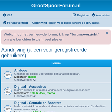
GrootSpoorForum.nl
V&A
Registreer
Aanmelden
Forumoverzicht
Aandrijving (alleen voor geregistreerde gebruikers).
Welkom op het vernieuwde forum, klik op
"forumoverzicht"
om alle berichten te zien, veel plezier!
Aandrijving (alleen voor geregistreerde
gebruikers).
Forum
Analoog
Ondanks de digitale vooruitgang blijft analoog bestaan.
Moderator:
marco
Onderwerpen:
72
Digitaal - Accesoires
In deze rubriek kunt u alles vinden over de digitale accessoires.
Moderators:
nhk56
,
Jack
,
marco
Onderwerpen:
52
Digitaal - Centrale en Boosters
In deze rubriek kunt u alles vinden over centrales en boosters. En alle direct
aanverwante vragen.