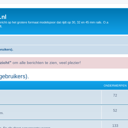
.nl
icht op het grotere formaat modelspoor dat rijdt op 30, 32 en 45 mm rails. O.a
t.
ruikers).
zicht"
om alle berichten te zien, veel plezier!
gebruikers).
ONDERWERPEN
72
52
es.
133
rs. En alle direct aanverwante vragen.