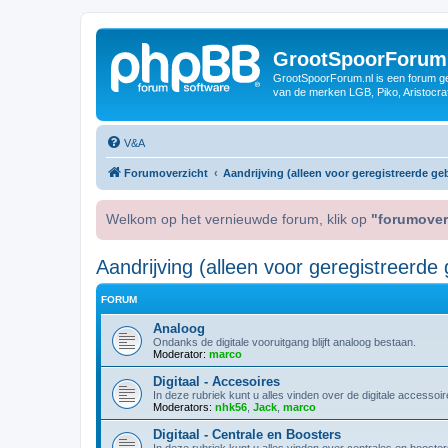
GrootSpoorForum
GrootSpoorForum.nl is een forum ger
van de merken LGB, Piko, Aristocraf
V&A
Forumoverzicht
Aandrijving (alleen voor geregistreerde geb
Welkom op het vernieuwde forum, klik op
"forumover
Aandrijving (alleen voor geregistreerde 
FORUM
Analoog
Ondanks de digitale vooruitgang blijft analoog bestaan.
Moderator:
marco
Digitaal - Accesoires
In deze rubriek kunt u alles vinden over de digitale accessoir
Moderators:
nhk56
,
Jack
,
marco
Digitaal - Centrale en Boosters
In deze rubriek kunt u alles vinden over centrales en booste