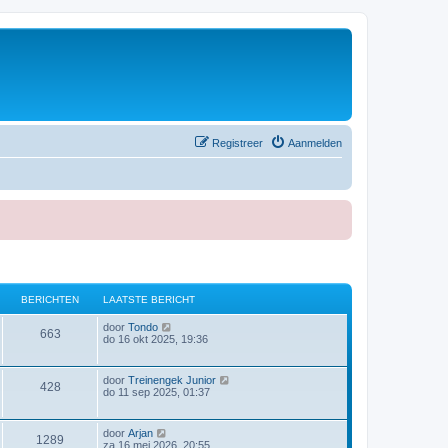
Registreer
Aanmelden
BERICHTEN
LAATSTE BERICHT
B
door
Tondo
663
e
do 16 okt 2025, 19:36
k
i
j
B
door
Treinengek Junior
428
k
e
do 11 sep 2025, 01:37
l
k
a
i
a
j
B
door
Arjan
t
1289
k
e
za 16 mei 2026, 20:55
s