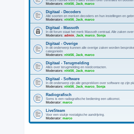
Moderators:
nhk56
,
Jack
,
marco
Digitaal - Decoders
Alle soorten en merken decoders en hun instellingen en gebrui
Moderators:
nhk56
,
Jack
,
marco
Digitaal - Massoth
In dit forum staat het merk Massoth centraal. Alle zaken ov
Moderators:
admin
,
Jack
,
marco
,
Sonja
Digitaal - Overige
In dit onderwerp kunnen alle overige zaken worden besproken
categorieën
Moderators:
nhk56
,
Jack
,
marco
Digitaal - Terugmelding
Alles over terugmelding en reedcontacten.
Moderators:
nhk56
,
Jack
,
marco
Digitaal - Software
In dit onderwerp zijn alle gesprekken over software op zijn plaa
Moderators:
nhk56
,
Jack
,
marco
,
Sonja
Radiografisch
Soms is een radiografische bediening een uitkomst.
Moderator:
marco
LiveSteam
Voor een stukje nostalgische aandrijving.
Moderator:
marco