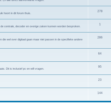
278
k hoort in dit forum thuis.
1
er de centrale, decoder en overige zaken kunnen worden besproken.
286
 die wel over digitaal gaan maar niet passen in de specifieke andere
64
95
ts. Dit is inclusief pc en wifi vragen.
23
144