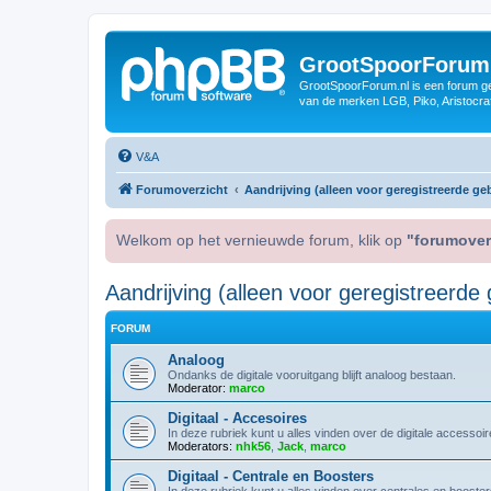
GrootSpoorForum
GrootSpoorForum.nl is een forum ger
van de merken LGB, Piko, Aristocraf
V&A
Forumoverzicht
Aandrijving (alleen voor geregistreerde geb
Welkom op het vernieuwde forum, klik op
"forumover
Aandrijving (alleen voor geregistreerde 
FORUM
Analoog
Ondanks de digitale vooruitgang blijft analoog bestaan.
Moderator:
marco
Digitaal - Accesoires
In deze rubriek kunt u alles vinden over de digitale accessoir
Moderators:
nhk56
,
Jack
,
marco
Digitaal - Centrale en Boosters
In deze rubriek kunt u alles vinden over centrales en booste