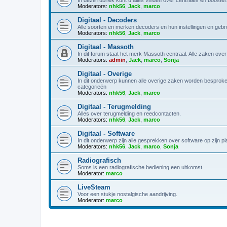
Moderators:
nhk56
,
Jack
,
marco
Digitaal - Decoders
Alle soorten en merken decoders en hun instellingen en gebrui
Moderators:
nhk56
,
Jack
,
marco
Digitaal - Massoth
In dit forum staat het merk Massoth centraal. Alle zaken ov
Moderators:
admin
,
Jack
,
marco
,
Sonja
Digitaal - Overige
In dit onderwerp kunnen alle overige zaken worden besproken
categorieën
Moderators:
nhk56
,
Jack
,
marco
Digitaal - Terugmelding
Alles over terugmelding en reedcontacten.
Moderators:
nhk56
,
Jack
,
marco
Digitaal - Software
In dit onderwerp zijn alle gesprekken over software op zijn plaa
Moderators:
nhk56
,
Jack
,
marco
,
Sonja
Radiografisch
Soms is een radiografische bediening een uitkomst.
Moderator:
marco
LiveSteam
Voor een stukje nostalgische aandrijving.
Moderator:
marco