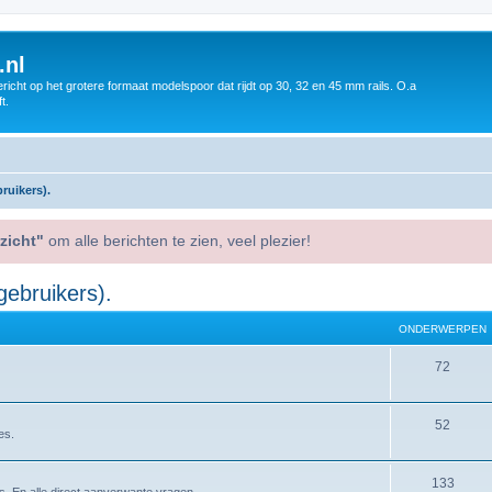
.nl
icht op het grotere formaat modelspoor dat rijdt op 30, 32 en 45 mm rails. O.a
t.
ruikers).
zicht"
om alle berichten te zien, veel plezier!
gebruikers).
ONDERWERPEN
72
52
es.
133
rs. En alle direct aanverwante vragen.