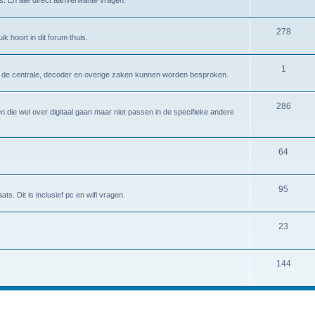
278
k hoort in dit forum thuis.
1
er de centrale, decoder en overige zaken kunnen worden besproken.
286
 die wel over digitaal gaan maar niet passen in de specifieke andere
64
95
ts. Dit is inclusief pc en wifi vragen.
23
144