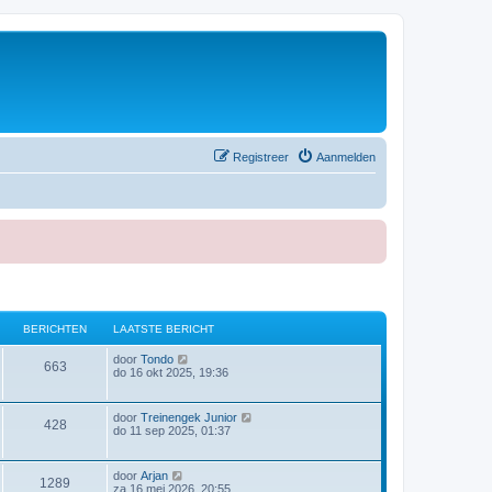
Registreer
Aanmelden
BERICHTEN
LAATSTE BERICHT
B
door
Tondo
663
e
do 16 okt 2025, 19:36
k
i
j
B
door
Treinengek Junior
428
k
e
do 11 sep 2025, 01:37
l
k
a
i
a
j
B
door
Arjan
t
1289
k
e
za 16 mei 2026, 20:55
s