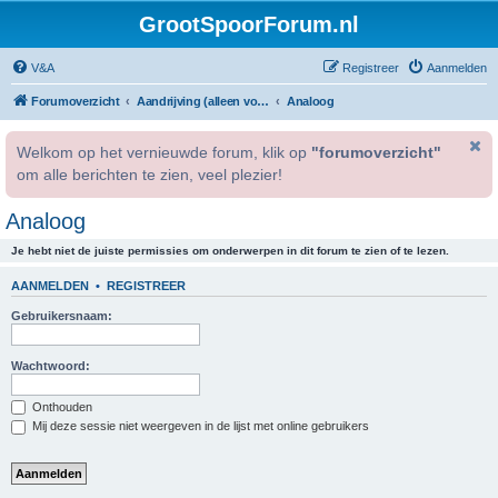
GrootSpoorForum.nl
V&A
Registreer
Aanmelden
Forumoverzicht
Aandrijving (alleen voor geregistreerde gebruikers).
Analoog
Welkom op het vernieuwde forum, klik op
"forumoverzicht"
om alle berichten te zien, veel plezier!
Analoog
Je hebt niet de juiste permissies om onderwerpen in dit forum te zien of te lezen.
AANMELDEN
•
REGISTREER
Gebruikersnaam:
Wachtwoord:
Onthouden
Mij deze sessie niet weergeven in de lijst met online gebruikers