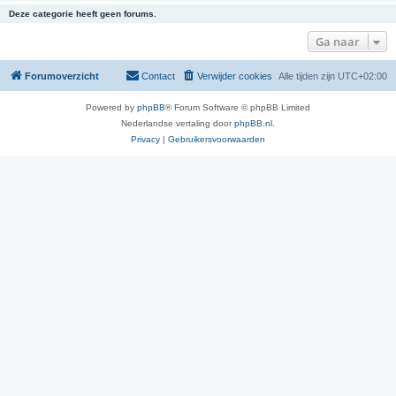
Deze categorie heeft geen forums.
Ga naar
Forumoverzicht
Contact
Verwijder cookies
Alle tijden zijn
UTC+02:00
Powered by
phpBB
® Forum Software © phpBB Limited
Nederlandse vertaling door
phpBB.nl
.
Privacy
|
Gebruikersvoorwaarden