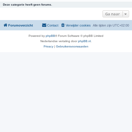
Deze categorie heeft geen forums.
Ga naar
Forumoverzicht
Contact
Verwijder cookies
Alle tijden zijn
UTC+02:00
Powered by
phpBB
® Forum Software © phpBB Limited
Nederlandse vertaling door
phpBB.nl
.
Privacy
|
Gebruikersvoorwaarden