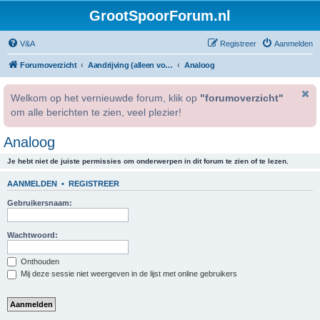
GrootSpoorForum.nl
V&A
Registreer
Aanmelden
Forumoverzicht
Aandrijving (alleen voor geregistreerde gebruikers).
Analoog
Welkom op het vernieuwde forum, klik op
"forumoverzicht"
om alle berichten te zien, veel plezier!
Analoog
Je hebt niet de juiste permissies om onderwerpen in dit forum te zien of te lezen.
AANMELDEN
•
REGISTREER
Gebruikersnaam:
Wachtwoord:
Onthouden
Mij deze sessie niet weergeven in de lijst met online gebruikers