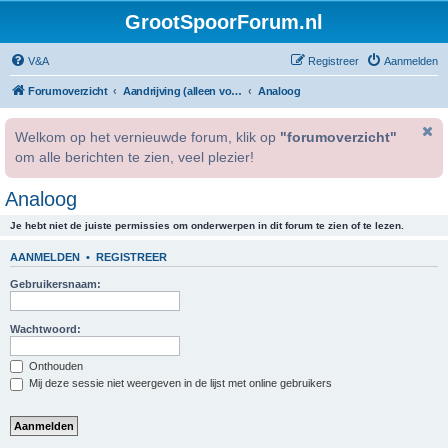
GrootSpoorForum.nl
V&A
Registreer
Aanmelden
Forumoverzicht
Aandrijving (alleen voor geregistreerde gebruikers).
Analoog
Welkom op het vernieuwde forum, klik op
"forumoverzicht"
om alle berichten te zien, veel plezier!
Analoog
Je hebt niet de juiste permissies om onderwerpen in dit forum te zien of te lezen.
AANMELDEN
•
REGISTREER
Gebruikersnaam:
Wachtwoord:
Onthouden
Mij deze sessie niet weergeven in de lijst met online gebruikers