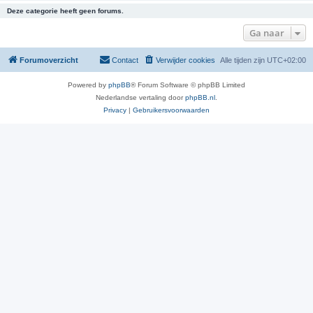
Deze categorie heeft geen forums.
Ga naar
Forumoverzicht
Contact
Verwijder cookies
Alle tijden zijn
UTC+02:00
Powered by
phpBB
® Forum Software © phpBB Limited
Nederlandse vertaling door
phpBB.nl
.
Privacy
|
Gebruikersvoorwaarden