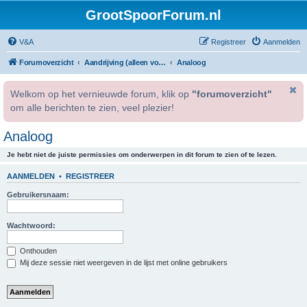
GrootSpoorForum.nl
V&A
Registreer
Aanmelden
Forumoverzicht
Aandrijving (alleen voor geregistreerde gebruikers).
Analoog
Welkom op het vernieuwde forum, klik op
"forumoverzicht"
om alle berichten te zien, veel plezier!
Analoog
Je hebt niet de juiste permissies om onderwerpen in dit forum te zien of te lezen.
AANMELDEN
•
REGISTREER
Gebruikersnaam:
Wachtwoord:
Onthouden
Mij deze sessie niet weergeven in de lijst met online gebruikers