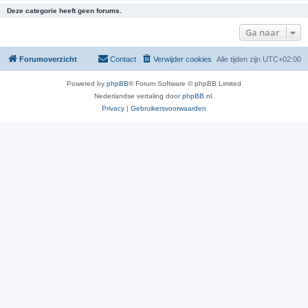
Deze categorie heeft geen forums.
Ga naar
Forumoverzicht
Contact
Verwijder cookies
Alle tijden zijn
UTC+02:00
Powered by
phpBB
® Forum Software © phpBB Limited
Nederlandse vertaling door
phpBB.nl
.
Privacy
|
Gebruikersvoorwaarden