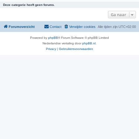
Deze categorie heeft geen forums.
Ga naar
Forumoverzicht
Contact
Verwijder cookies
Alle tijden zijn
UTC+02:00
Powered by
phpBB
® Forum Software © phpBB Limited
Nederlandse vertaling door
phpBB.nl
.
Privacy
|
Gebruikersvoorwaarden