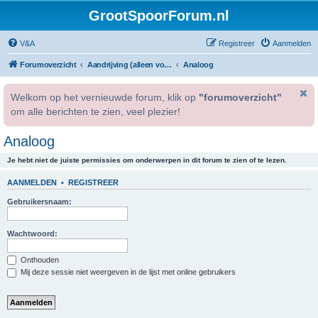
GrootSpoorForum.nl
V&A
Registreer
Aanmelden
Forumoverzicht
Aandrijving (alleen voor geregistreerde gebruikers).
Analoog
Welkom op het vernieuwde forum, klik op
"forumoverzicht"
om alle berichten te zien, veel plezier!
Analoog
Je hebt niet de juiste permissies om onderwerpen in dit forum te zien of te lezen.
AANMELDEN
•
REGISTREER
Gebruikersnaam:
Wachtwoord:
Onthouden
Mij deze sessie niet weergeven in de lijst met online gebruikers