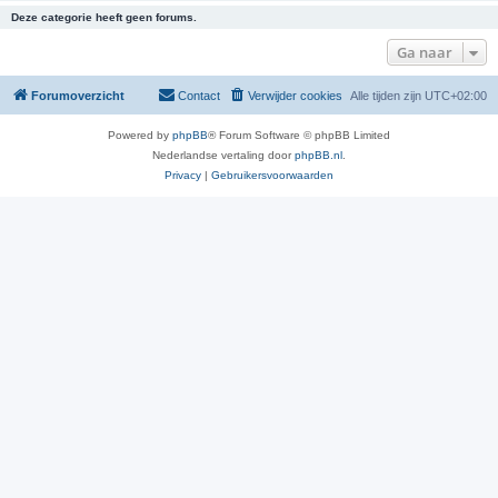
Deze categorie heeft geen forums.
Ga naar
Forumoverzicht
Contact
Verwijder cookies
Alle tijden zijn
UTC+02:00
Powered by
phpBB
® Forum Software © phpBB Limited
Nederlandse vertaling door
phpBB.nl
.
Privacy
|
Gebruikersvoorwaarden