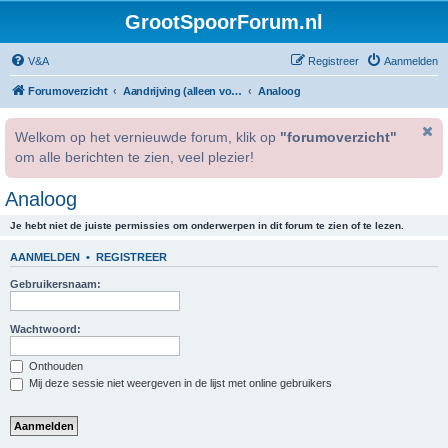
GrootSpoorForum.nl
V&A
Registreer
Aanmelden
Forumoverzicht
Aandrijving (alleen voor geregistreerde gebruikers).
Analoog
Welkom op het vernieuwde forum, klik op
"forumoverzicht"
om alle berichten te zien, veel plezier!
Analoog
Je hebt niet de juiste permissies om onderwerpen in dit forum te zien of te lezen.
AANMELDEN
•
REGISTREER
Gebruikersnaam:
Wachtwoord:
Onthouden
Mij deze sessie niet weergeven in de lijst met online gebruikers