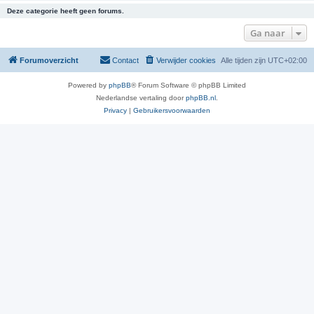
Deze categorie heeft geen forums.
Ga naar
Forumoverzicht
Contact
Verwijder cookies
Alle tijden zijn
UTC+02:00
Powered by
phpBB
® Forum Software © phpBB Limited
Nederlandse vertaling door
phpBB.nl
.
Privacy
|
Gebruikersvoorwaarden