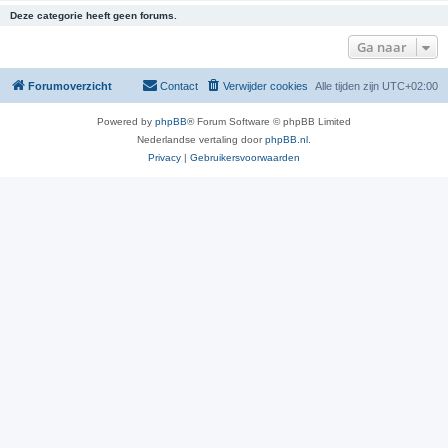
Deze categorie heeft geen forums.
Ga naar
Forumoverzicht
Contact
Verwijder cookies
Alle tijden zijn
UTC+02:00
Powered by
phpBB
® Forum Software © phpBB Limited
Nederlandse vertaling door
phpBB.nl
.
Privacy
|
Gebruikersvoorwaarden