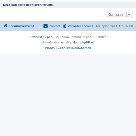
Deze categorie heeft geen forums.
Ga naar
Forumoverzicht
Contact
Verwijder cookies
Alle tijden zijn
UTC+02:00
Powered by
phpBB
® Forum Software © phpBB Limited
Nederlandse vertaling door
phpBB.nl
.
Privacy
|
Gebruikersvoorwaarden