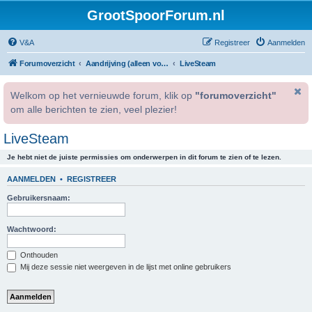
GrootSpoorForum.nl
V&A
Registreer
Aanmelden
Forumoverzicht
Aandrijving (alleen voor geregistreerde gebruikers).
LiveSteam
Welkom op het vernieuwde forum, klik op
"forumoverzicht"
om alle berichten te zien, veel plezier!
LiveSteam
Je hebt niet de juiste permissies om onderwerpen in dit forum te zien of te lezen.
AANMELDEN
•
REGISTREER
Gebruikersnaam:
Wachtwoord:
Onthouden
Mij deze sessie niet weergeven in de lijst met online gebruikers