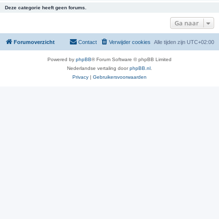
Deze categorie heeft geen forums.
Ga naar
Forumoverzicht
Contact
Verwijder cookies
Alle tijden zijn
UTC+02:00
Powered by
phpBB
® Forum Software © phpBB Limited
Nederlandse vertaling door
phpBB.nl
.
Privacy
|
Gebruikersvoorwaarden