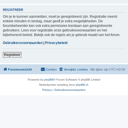
REGISTREER
Om je te kunnen aanmelden, moet je geregistreerd zijn. Registratie neemt
enkele minuten in beslag, maar geeft je extra mogelijkheden. De
forumbeheerder kan ook extra permissies toestaan aan geregistreerde
gebruikers. Lees voor registratie onze gebruiksvoorwaarden en het
bijbehorend beleid. Bekijk ook de regels als je gebruik maakt van het forum.
Gebruikersvoorwaarden
|
Privacybeleid
Registreer
Forumoverzicht
Contact
Verwijder cookies
Alle tijden zijn
UTC+02:00
Powered by
phpBB
® Forum Software © phpBB Limited
Nederlandse vertaling door
phpBB.nl
.
Privacy
|
Gebruikersvoorwaarden