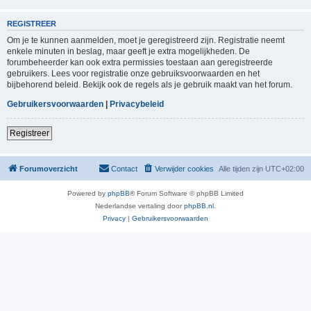
REGISTREER
Om je te kunnen aanmelden, moet je geregistreerd zijn. Registratie neemt
enkele minuten in beslag, maar geeft je extra mogelijkheden. De
forumbeheerder kan ook extra permissies toestaan aan geregistreerde
gebruikers. Lees voor registratie onze gebruiksvoorwaarden en het
bijbehorend beleid. Bekijk ook de regels als je gebruik maakt van het forum.
Gebruikersvoorwaarden
|
Privacybeleid
Registreer
Forumoverzicht
Contact
Verwijder cookies
Alle tijden zijn
UTC+02:00
Powered by
phpBB
® Forum Software © phpBB Limited
Nederlandse vertaling door
phpBB.nl
.
Privacy
|
Gebruikersvoorwaarden