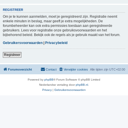
REGISTREER
Om je te kunnen aanmelden, moet je geregistreerd zijn. Registratie neemt
enkele minuten in beslag, maar geeft je extra mogelijkheden. De
forumbeheerder kan ook extra permissies toestaan aan geregistreerde
gebruikers. Lees voor registratie onze gebruiksvoorwaarden en het
bijbehorend beleid. Bekijk ook de regels als je gebruik maakt van het forum.
Gebruikersvoorwaarden
|
Privacybeleid
Registreer
Forumoverzicht
Contact
Verwijder cookies
Alle tijden zijn
UTC+02:00
Powered by
phpBB
® Forum Software © phpBB Limited
Nederlandse vertaling door
phpBB.nl
.
Privacy
|
Gebruikersvoorwaarden