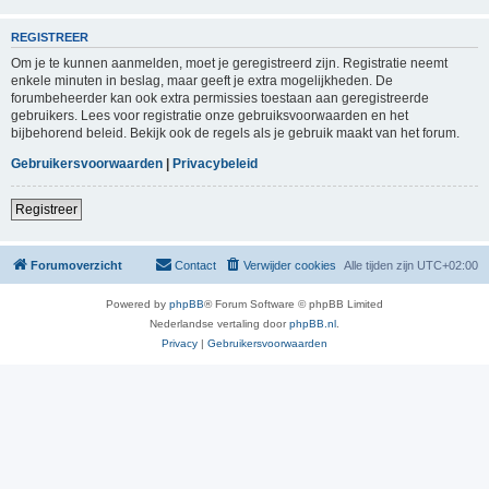
REGISTREER
Om je te kunnen aanmelden, moet je geregistreerd zijn. Registratie neemt
enkele minuten in beslag, maar geeft je extra mogelijkheden. De
forumbeheerder kan ook extra permissies toestaan aan geregistreerde
gebruikers. Lees voor registratie onze gebruiksvoorwaarden en het
bijbehorend beleid. Bekijk ook de regels als je gebruik maakt van het forum.
Gebruikersvoorwaarden
|
Privacybeleid
Registreer
Forumoverzicht
Contact
Verwijder cookies
Alle tijden zijn
UTC+02:00
Powered by
phpBB
® Forum Software © phpBB Limited
Nederlandse vertaling door
phpBB.nl
.
Privacy
|
Gebruikersvoorwaarden