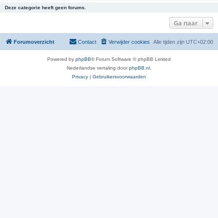
Deze categorie heeft geen forums.
Ga naar
Forumoverzicht
Contact
Verwijder cookies
Alle tijden zijn
UTC+02:00
Powered by
phpBB
® Forum Software © phpBB Limited
Nederlandse vertaling door
phpBB.nl
.
Privacy
|
Gebruikersvoorwaarden