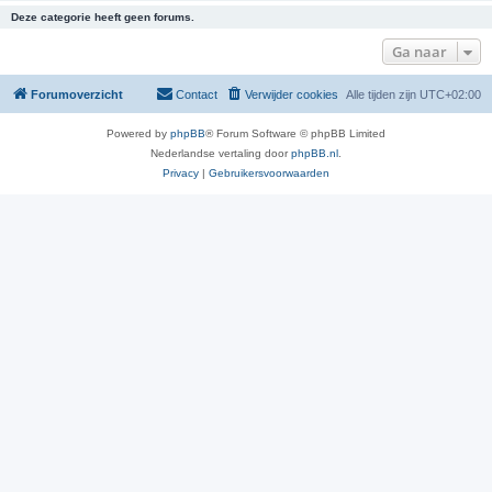
Deze categorie heeft geen forums.
Ga naar
Forumoverzicht
Contact
Verwijder cookies
Alle tijden zijn
UTC+02:00
Powered by
phpBB
® Forum Software © phpBB Limited
Nederlandse vertaling door
phpBB.nl
.
Privacy
|
Gebruikersvoorwaarden