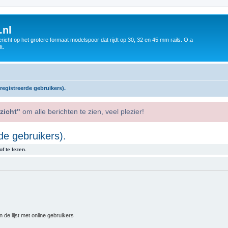
.nl
icht op het grotere formaat modelspoor dat rijdt op 30, 32 en 45 mm rails. O.a
t.
egistreerde gebruikers).
zicht"
om alle berichten te zien, veel plezier!
de gebruikers).
f te lezen.
 de lijst met online gebruikers