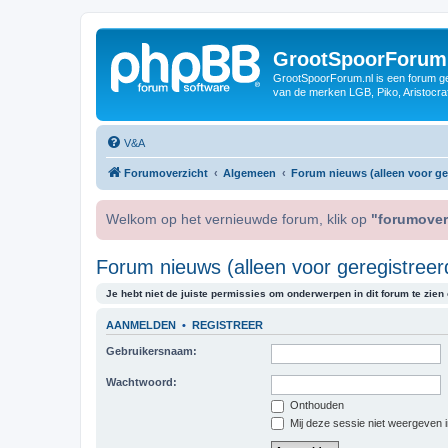
GrootSpoorForum
GrootSpoorForum.nl is een forum ger
van de merken LGB, Piko, Aristocraf
V&A
Forumoverzicht
Algemeen
Forum nieuws (alleen voor ger
Welkom op het vernieuwde forum, klik op
"forumover
Forum nieuws (alleen voor geregistreer
Je hebt niet de juiste permissies om onderwerpen in dit forum te zien o
AANMELDEN
•
REGISTREER
Gebruikersnaam:
Wachtwoord:
Onthouden
Mij deze sessie niet weergeven in