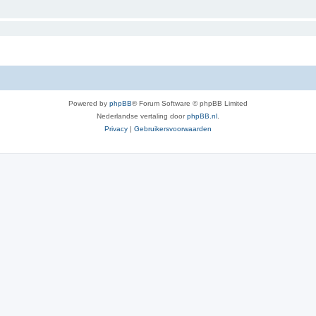
Powered by
phpBB
® Forum Software © phpBB Limited
Nederlandse vertaling door
phpBB.nl
.
Privacy
|
Gebruikersvoorwaarden