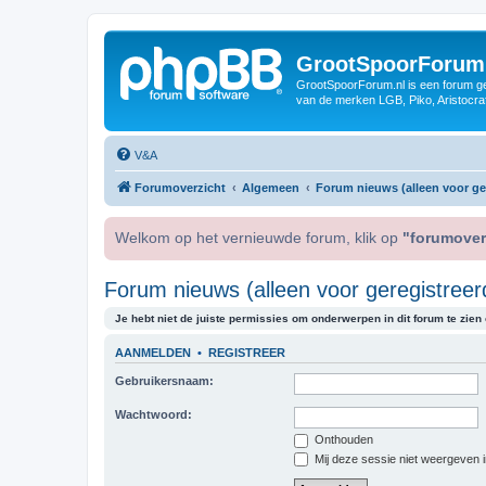
GrootSpoorForum
GrootSpoorForum.nl is een forum ger
van de merken LGB, Piko, Aristocraf
V&A
Forumoverzicht
Algemeen
Forum nieuws (alleen voor ger
Welkom op het vernieuwde forum, klik op
"forumover
Forum nieuws (alleen voor geregistreer
Je hebt niet de juiste permissies om onderwerpen in dit forum te zien o
AANMELDEN
•
REGISTREER
Gebruikersnaam:
Wachtwoord:
Onthouden
Mij deze sessie niet weergeven in