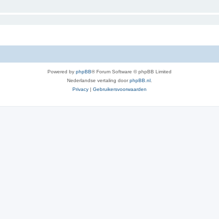
Powered by
phpBB
® Forum Software © phpBB Limited
Nederlandse vertaling door
phpBB.nl
.
Privacy
|
Gebruikersvoorwaarden