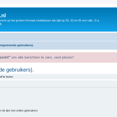
.nl
icht op het grotere formaat modelspoor dat rijdt op 30, 32 en 45 mm rails. O.a
t.
egistreerde gebruikers).
zicht"
om alle berichten te zien, veel plezier!
de gebruikers).
f te lezen.
 de lijst met online gebruikers