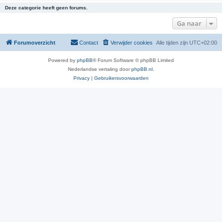
Deze categorie heeft geen forums.
Ga naar
Forumoverzicht
Contact
Verwijder cookies
Alle tijden zijn
UTC+02:00
Powered by
phpBB
® Forum Software © phpBB Limited
Nederlandse vertaling door
phpBB.nl
.
Privacy
|
Gebruikersvoorwaarden