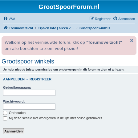
GrootSpoorForum.nl
V&A
Registreer
Aanmelden
Forumoverzicht
Tips en Info ( alleen voor geregistreerde gebruikers )
Grootspoor winkels
Welkom op het vernieuwde forum, klik op
"forumoverzicht"
om alle berichten te zien, veel plezier!
Grootspoor winkels
Je hebt niet de juiste permissies om onderwerpen in dit forum te zien of te lezen.
AANMELDEN
•
REGISTREER
Gebruikersnaam:
Wachtwoord:
Onthouden
Mij deze sessie niet weergeven in de lijst met online gebruikers