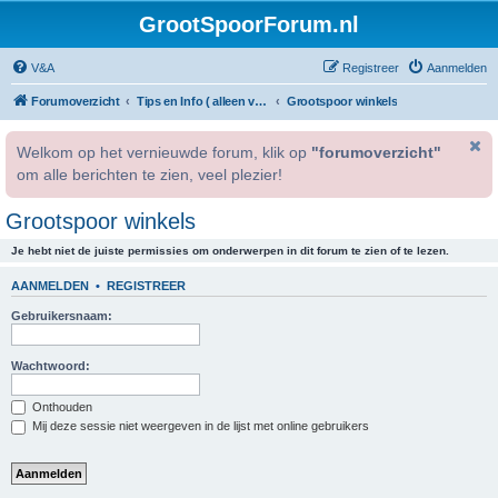
GrootSpoorForum.nl
V&A
Registreer
Aanmelden
Forumoverzicht
Tips en Info ( alleen voor geregistreerde gebruikers )
Grootspoor winkels
Welkom op het vernieuwde forum, klik op
"forumoverzicht"
om alle berichten te zien, veel plezier!
Grootspoor winkels
Je hebt niet de juiste permissies om onderwerpen in dit forum te zien of te lezen.
AANMELDEN
•
REGISTREER
Gebruikersnaam:
Wachtwoord:
Onthouden
Mij deze sessie niet weergeven in de lijst met online gebruikers