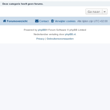
Deze categorie heeft geen forums.
Ga naar
Forumoverzicht
Contact
Verwijder cookies
Alle tijden zijn
UTC+02:00
Powered by
phpBB
® Forum Software © phpBB Limited
Nederlandse vertaling door
phpBB.nl
.
Privacy
|
Gebruikersvoorwaarden