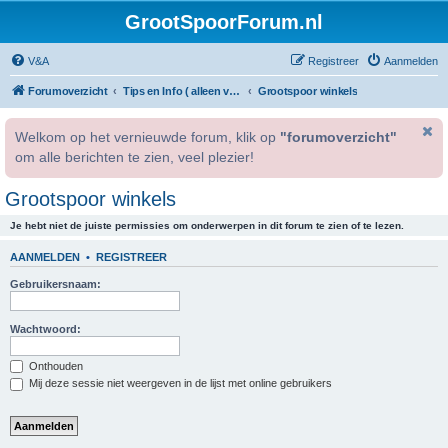
GrootSpoorForum.nl
V&A
Registreer
Aanmelden
Forumoverzicht
Tips en Info ( alleen voor geregistreerde gebruikers )
Grootspoor winkels
Welkom op het vernieuwde forum, klik op
"forumoverzicht"
om alle berichten te zien, veel plezier!
Grootspoor winkels
Je hebt niet de juiste permissies om onderwerpen in dit forum te zien of te lezen.
AANMELDEN
•
REGISTREER
Gebruikersnaam:
Wachtwoord:
Onthouden
Mij deze sessie niet weergeven in de lijst met online gebruikers