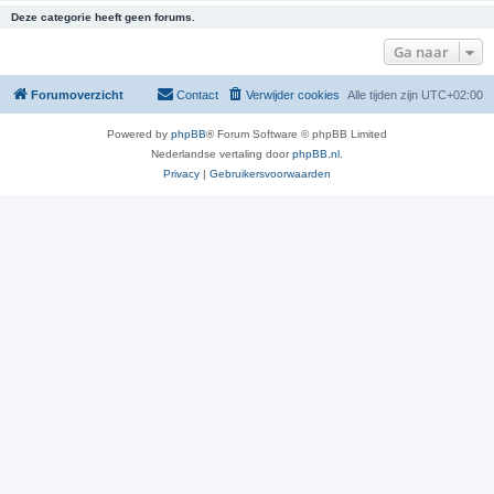
Deze categorie heeft geen forums.
Ga naar
Forumoverzicht
Contact
Verwijder cookies
Alle tijden zijn
UTC+02:00
Powered by
phpBB
® Forum Software © phpBB Limited
Nederlandse vertaling door
phpBB.nl
.
Privacy
|
Gebruikersvoorwaarden