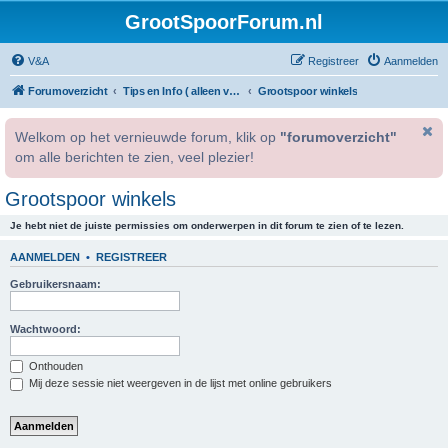
GrootSpoorForum.nl
V&A
Registreer
Aanmelden
Forumoverzicht
Tips en Info ( alleen voor geregistreerde gebruikers )
Grootspoor winkels
Welkom op het vernieuwde forum, klik op
"forumoverzicht"
om alle berichten te zien, veel plezier!
Grootspoor winkels
Je hebt niet de juiste permissies om onderwerpen in dit forum te zien of te lezen.
AANMELDEN
•
REGISTREER
Gebruikersnaam:
Wachtwoord:
Onthouden
Mij deze sessie niet weergeven in de lijst met online gebruikers