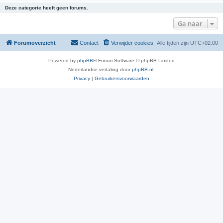
Deze categorie heeft geen forums.
Ga naar
Forumoverzicht
Contact
Verwijder cookies
Alle tijden zijn
UTC+02:00
Powered by
phpBB
® Forum Software © phpBB Limited
Nederlandse vertaling door
phpBB.nl
.
Privacy
|
Gebruikersvoorwaarden