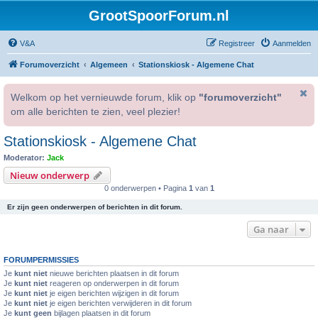
GrootSpoorForum.nl
V&A
Registreer
Aanmelden
Forumoverzicht
Algemeen
Stationskiosk - Algemene Chat
Welkom op het vernieuwde forum, klik op
"forumoverzicht"
om alle berichten te zien, veel plezier!
Stationskiosk - Algemene Chat
Moderator:
Jack
Nieuw onderwerp
0 onderwerpen • Pagina
1
van
1
Er zijn geen onderwerpen of berichten in dit forum.
Ga naar
FORUMPERMISSIES
Je
kunt niet
nieuwe berichten plaatsen in dit forum
Je
kunt niet
reageren op onderwerpen in dit forum
Je
kunt niet
je eigen berichten wijzigen in dit forum
Je
kunt niet
je eigen berichten verwijderen in dit forum
Je
kunt geen
bijlagen plaatsen in dit forum