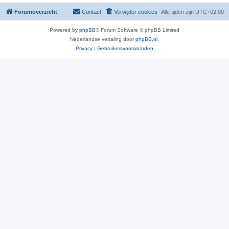
Forumoverzicht
Contact
Verwijder cookies
Alle tijden zijn
UTC+02:00
Powered by
phpBB
® Forum Software © phpBB Limited
Nederlandse vertaling door
phpBB.nl
.
Privacy
|
Gebruikersvoorwaarden