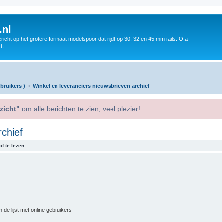
.nl
icht op het grotere formaat modelspoor dat rijdt op 30, 32 en 45 mm rails. O.a
t.
bruikers )
Winkel en leveranciers nieuwsbrieven archief
zicht"
om alle berichten te zien, veel plezier!
rchief
f te lezen.
 de lijst met online gebruikers