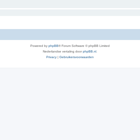
Powered by
phpBB
® Forum Software © phpBB Limited
Nederlandse vertaling door
phpBB.nl
.
Privacy
|
Gebruikersvoorwaarden