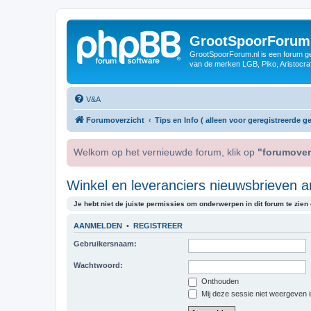
GrootSpoorForum
GrootSpoorForum.nl is een forum ger
van de merken LGB, Piko, Aristocraf
V&A
Forumoverzicht
Tips en Info ( alleen voor geregistreerde ge
Welkom op het vernieuwde forum, klik op
"forumover
Winkel en leveranciers nieuwsbrieven a
Je hebt niet de juiste permissies om onderwerpen in dit forum te zien o
AANMELDEN
•
REGISTREER
Gebruikersnaam:
Wachtwoord:
Onthouden
Mij deze sessie niet weergeven in