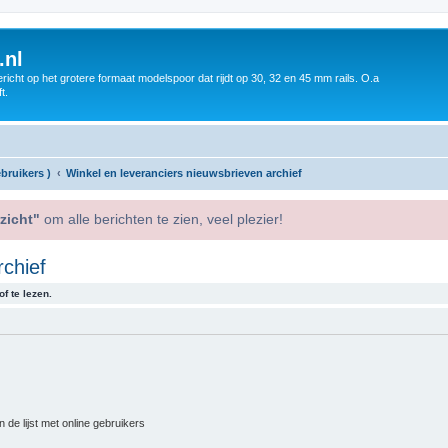
.nl
icht op het grotere formaat modelspoor dat rijdt op 30, 32 en 45 mm rails. O.a
t.
bruikers )
Winkel en leveranciers nieuwsbrieven archief
zicht"
om alle berichten te zien, veel plezier!
rchief
f te lezen.
 de lijst met online gebruikers