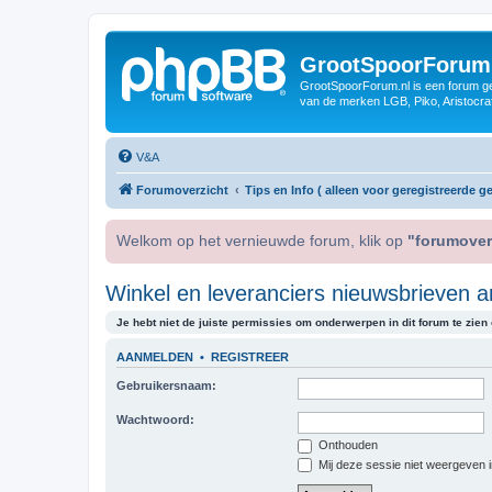
GrootSpoorForum
GrootSpoorForum.nl is een forum ger
van de merken LGB, Piko, Aristocraf
V&A
Forumoverzicht
Tips en Info ( alleen voor geregistreerde ge
Welkom op het vernieuwde forum, klik op
"forumover
Winkel en leveranciers nieuwsbrieven a
Je hebt niet de juiste permissies om onderwerpen in dit forum te zien o
AANMELDEN
•
REGISTREER
Gebruikersnaam:
Wachtwoord:
Onthouden
Mij deze sessie niet weergeven in