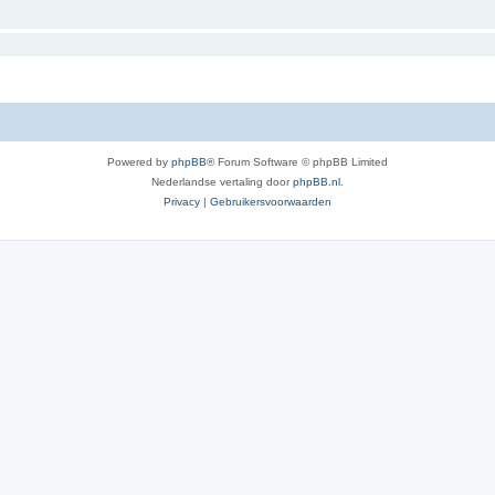
Powered by
phpBB
® Forum Software © phpBB Limited
Nederlandse vertaling door
phpBB.nl
.
Privacy
|
Gebruikersvoorwaarden