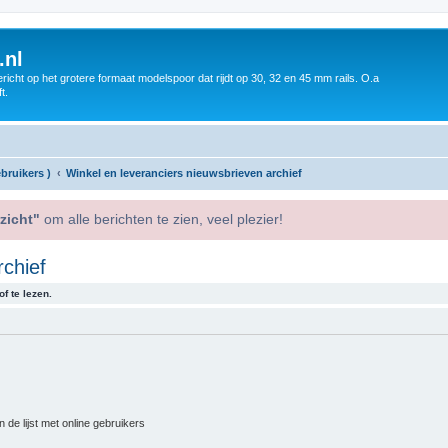
.nl
icht op het grotere formaat modelspoor dat rijdt op 30, 32 en 45 mm rails. O.a
t.
bruikers )
Winkel en leveranciers nieuwsbrieven archief
zicht"
om alle berichten te zien, veel plezier!
rchief
f te lezen.
 de lijst met online gebruikers