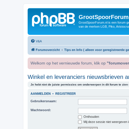
GrootSpoorForum
GrootSpoorForum.nl is een forum ger
van de merken LGB, Piko, Aristocraf
V&A
Forumoverzicht
Tips en Info ( alleen voor geregistreerde ge
Welkom op het vernieuwde forum, klik op
"forumover
Winkel en leveranciers nieuwsbrieven a
Je hebt niet de juiste permissies om onderwerpen in dit forum te zien o
AANMELDEN
•
REGISTREER
Gebruikersnaam:
Wachtwoord:
Onthouden
Mij deze sessie niet weergeven in