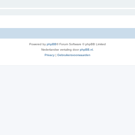
Powered by
phpBB
® Forum Software © phpBB Limited
Nederlandse vertaling door
phpBB.nl
.
Privacy
|
Gebruikersvoorwaarden