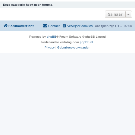
Deze categorie heeft geen forums.
Ga naar
Forumoverzicht
Contact
Verwijder cookies
Alle tijden zijn
UTC+02:00
Powered by
phpBB
® Forum Software © phpBB Limited
Nederlandse vertaling door
phpBB.nl
.
Privacy
|
Gebruikersvoorwaarden