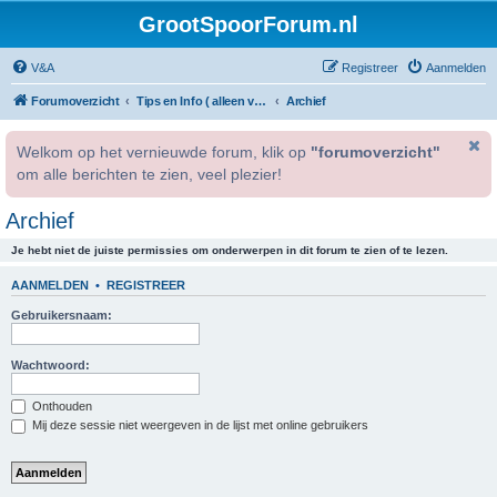
GrootSpoorForum.nl
V&A
Registreer
Aanmelden
Forumoverzicht
Tips en Info ( alleen voor geregistreerde gebruikers )
Archief
Welkom op het vernieuwde forum, klik op
"forumoverzicht"
om alle berichten te zien, veel plezier!
Archief
Je hebt niet de juiste permissies om onderwerpen in dit forum te zien of te lezen.
AANMELDEN
•
REGISTREER
Gebruikersnaam:
Wachtwoord:
Onthouden
Mij deze sessie niet weergeven in de lijst met online gebruikers