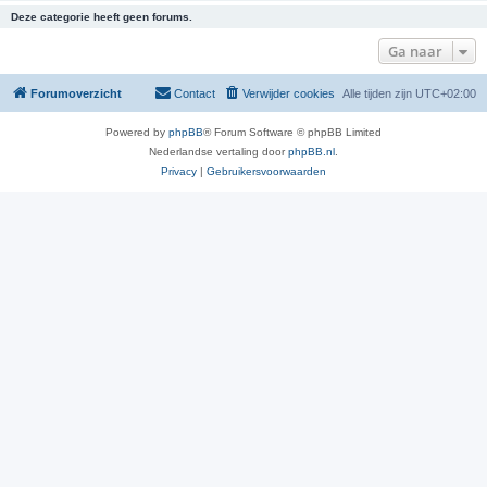
Deze categorie heeft geen forums.
Ga naar
Forumoverzicht
Contact
Verwijder cookies
Alle tijden zijn
UTC+02:00
Powered by
phpBB
® Forum Software © phpBB Limited
Nederlandse vertaling door
phpBB.nl
.
Privacy
|
Gebruikersvoorwaarden