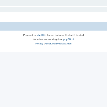
Powered by
phpBB
® Forum Software © phpBB Limited
Nederlandse vertaling door
phpBB.nl
.
Privacy
|
Gebruikersvoorwaarden