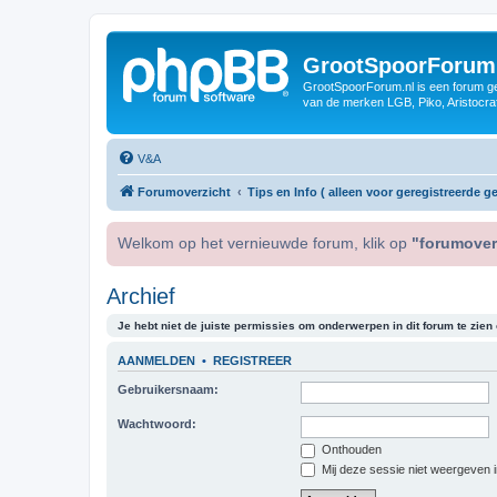
GrootSpoorForum
GrootSpoorForum.nl is een forum ger
van de merken LGB, Piko, Aristocraf
V&A
Forumoverzicht
Tips en Info ( alleen voor geregistreerde ge
Welkom op het vernieuwde forum, klik op
"forumover
Archief
Je hebt niet de juiste permissies om onderwerpen in dit forum te zien o
AANMELDEN
•
REGISTREER
Gebruikersnaam:
Wachtwoord:
Onthouden
Mij deze sessie niet weergeven in