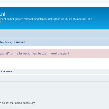
.nl
icht op het grotere formaat modelspoor dat rijdt op 30, 32 en 45 mm rails. O.a
t.
bruikers )
Archief
zicht"
om alle berichten te zien, veel plezier!
f te lezen.
 de lijst met online gebruikers