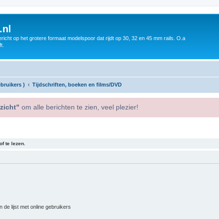
.nl
icht op het grotere formaat modelspoor dat rijdt op 30, 32 en 45 mm rails. O.a
t.
bruikers )
Tijdschriften, boeken en films/DVD
zicht"
om alle berichten te zien, veel plezier!
f te lezen.
 de lijst met online gebruikers