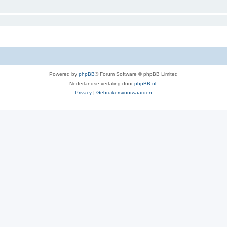
Powered by
phpBB
® Forum Software © phpBB Limited
Nederlandse vertaling door
phpBB.nl
.
Privacy
|
Gebruikersvoorwaarden