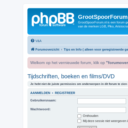
GrootSpoorForum
GrootSpoorForum.nl is een forum ger
van de merken LGB, Piko, Aristocraf
V&A
Forumoverzicht
Tips en Info ( alleen voor geregistreerde ge
Welkom op het vernieuwde forum, klik op
"forumover
Tijdschriften, boeken en films/DVD
Je hebt niet de juiste permissies om onderwerpen in dit forum te zien o
AANMELDEN
•
REGISTREER
Gebruikersnaam:
Wachtwoord:
Onthouden
Mij deze sessie niet weergeven in