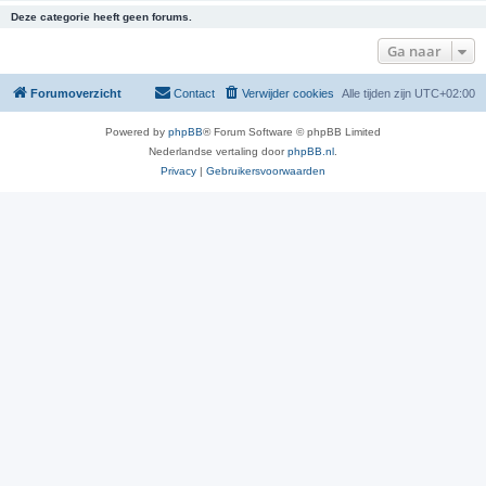
Deze categorie heeft geen forums.
Ga naar
Forumoverzicht
Contact
Verwijder cookies
Alle tijden zijn
UTC+02:00
Powered by
phpBB
® Forum Software © phpBB Limited
Nederlandse vertaling door
phpBB.nl
.
Privacy
|
Gebruikersvoorwaarden