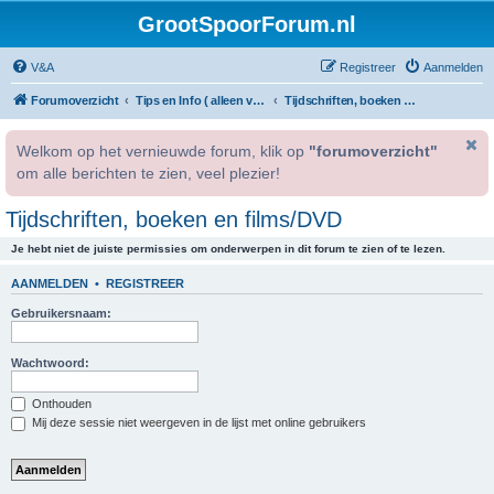
GrootSpoorForum.nl
V&A
Registreer
Aanmelden
Forumoverzicht
Tips en Info ( alleen voor geregistreerde gebruikers )
Tijdschriften, boeken en films/DVD
Welkom op het vernieuwde forum, klik op
"forumoverzicht"
om alle berichten te zien, veel plezier!
Tijdschriften, boeken en films/DVD
Je hebt niet de juiste permissies om onderwerpen in dit forum te zien of te lezen.
AANMELDEN
•
REGISTREER
Gebruikersnaam:
Wachtwoord:
Onthouden
Mij deze sessie niet weergeven in de lijst met online gebruikers