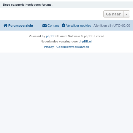
Deze categorie heeft geen forums.
Ga naar
Forumoverzicht
Contact
Verwijder cookies
Alle tijden zijn
UTC+02:00
Powered by
phpBB
® Forum Software © phpBB Limited
Nederlandse vertaling door
phpBB.nl
.
Privacy
|
Gebruikersvoorwaarden