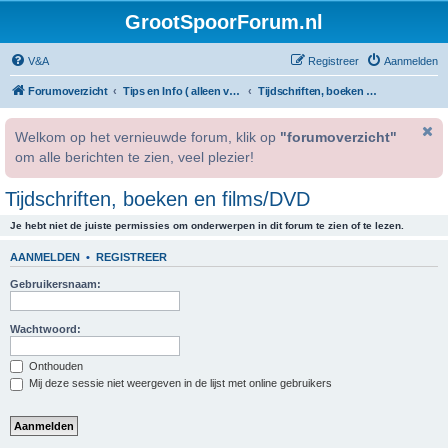
GrootSpoorForum.nl
V&A
Registreer
Aanmelden
Forumoverzicht
Tips en Info ( alleen voor geregistreerde gebruikers )
Tijdschriften, boeken en films/DVD
Welkom op het vernieuwde forum, klik op
"forumoverzicht"
om alle berichten te zien, veel plezier!
Tijdschriften, boeken en films/DVD
Je hebt niet de juiste permissies om onderwerpen in dit forum te zien of te lezen.
AANMELDEN
•
REGISTREER
Gebruikersnaam:
Wachtwoord:
Onthouden
Mij deze sessie niet weergeven in de lijst met online gebruikers