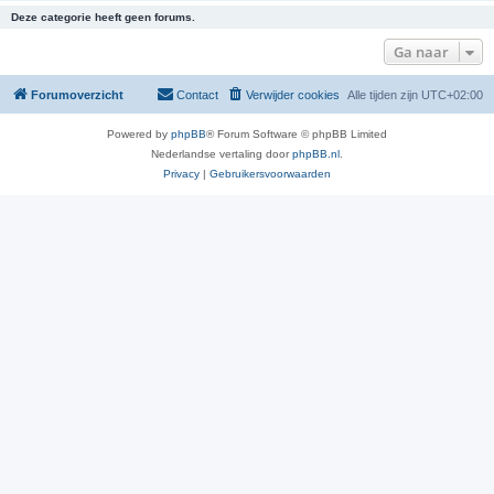
Deze categorie heeft geen forums.
Ga naar
Forumoverzicht
Contact
Verwijder cookies
Alle tijden zijn
UTC+02:00
Powered by
phpBB
® Forum Software © phpBB Limited
Nederlandse vertaling door
phpBB.nl
.
Privacy
|
Gebruikersvoorwaarden