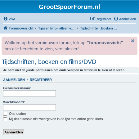
GrootSpoorForum.nl
V&A
Registreer
Aanmelden
Forumoverzicht
Tips en Info ( alleen voor geregistreerde gebruikers )
Tijdschriften, boeken en films/DVD
Welkom op het vernieuwde forum, klik op
"forumoverzicht"
om alle berichten te zien, veel plezier!
Tijdschriften, boeken en films/DVD
Je hebt niet de juiste permissies om onderwerpen in dit forum te zien of te lezen.
AANMELDEN
•
REGISTREER
Gebruikersnaam:
Wachtwoord:
Onthouden
Mij deze sessie niet weergeven in de lijst met online gebruikers