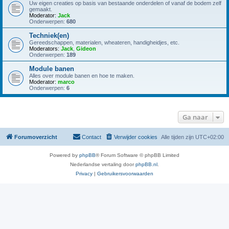
Uw eigen creaties op basis van bestaande onderdelen of vanaf de bodem zelf
gemaakt.
Moderator:
Jack
Onderwerpen:
680
Techniek(en)
Gereedschappen, materialen, wheateren, handigheidjes, etc.
Moderators:
Jack
,
Gideon
Onderwerpen:
189
Module banen
Alles over module banen en hoe te maken.
Moderator:
marco
Onderwerpen:
6
Ga naar
Forumoverzicht
Contact
Verwijder cookies
Alle tijden zijn
UTC+02:00
Powered by
phpBB
® Forum Software © phpBB Limited
Nederlandse vertaling door
phpBB.nl
.
Privacy
|
Gebruikersvoorwaarden