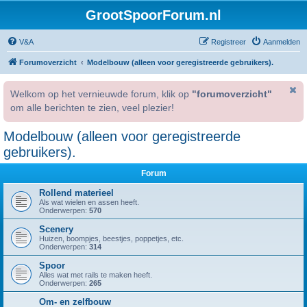
GrootSpoorForum.nl
V&A
Registreer
Aanmelden
Forumoverzicht
Modelbouw (alleen voor geregistreerde gebruikers).
Welkom op het vernieuwde forum, klik op
"forumoverzicht"
om alle berichten te zien, veel plezier!
Modelbouw (alleen voor geregistreerde
gebruikers).
Forum
Rollend materieel
Als wat wielen en assen heeft.
Onderwerpen:
570
Scenery
Huizen, boompjes, beestjes, poppetjes, etc.
Onderwerpen:
314
Spoor
Alles wat met rails te maken heeft.
Onderwerpen:
265
Om- en zelfbouw