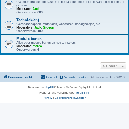
Uw eigen creaties op basis van bestaande onderdelen of vanaf de bodem zelf
gemaakt.
Moderator:
Jack
Onderwerpen:
680
Techniek(en)
Gereedschappen, materialen, wheateren, handigheidjes, etc.
Moderators:
Jack
,
Gideon
Onderwerpen:
189
Module banen
Alles over module banen en hoe te maken.
Moderator:
marco
Onderwerpen:
6
Ga naar
Forumoverzicht
Contact
Verwijder cookies
Alle tijden zijn
UTC+02:00
Powered by
phpBB
® Forum Software © phpBB Limited
Nederlandse vertaling door
phpBB.nl
.
Privacy
|
Gebruikersvoorwaarden