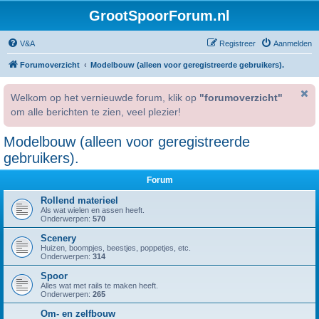
GrootSpoorForum.nl
V&A
Registreer
Aanmelden
Forumoverzicht
Modelbouw (alleen voor geregistreerde gebruikers).
Welkom op het vernieuwde forum, klik op
"forumoverzicht"
om alle berichten te zien, veel plezier!
Modelbouw (alleen voor geregistreerde
gebruikers).
Forum
Rollend materieel
Als wat wielen en assen heeft.
Onderwerpen:
570
Scenery
Huizen, boompjes, beestjes, poppetjes, etc.
Onderwerpen:
314
Spoor
Alles wat met rails te maken heeft.
Onderwerpen:
265
Om- en zelfbouw