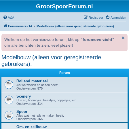
GrootSpoorForum.nl
V&A
Registreer
Aanmelden
Forumoverzicht
Modelbouw (alleen voor geregistreerde gebruikers).
Welkom op het vernieuwde forum, klik op
"forumoverzicht"
om alle berichten te zien, veel plezier!
Modelbouw (alleen voor geregistreerde
gebruikers).
Forum
Rollend materieel
Als wat wielen en assen heeft.
Onderwerpen:
570
Scenery
Huizen, boompjes, beestjes, poppetjes, etc.
Onderwerpen:
314
Spoor
Alles wat met rails te maken heeft.
Onderwerpen:
265
Om- en zelfbouw