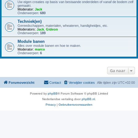
Uw eigen creaties op basis van bestaande onderdelen of vanaf de bodem zelf
gemaakt.
Moderator:
Jack
Onderwerpen:
680
Techniek(en)
Gereedschappen, materialen, wheateren, handigheidjes, etc.
Moderators:
Jack
,
Gideon
Onderwerpen:
189
Module banen
Alles over module banen en hoe te maken.
Moderator:
marco
Onderwerpen:
6
Ga naar
Forumoverzicht
Contact
Verwijder cookies
Alle tijden zijn
UTC+02:00
Powered by
phpBB
® Forum Software © phpBB Limited
Nederlandse vertaling door
phpBB.nl
.
Privacy
|
Gebruikersvoorwaarden