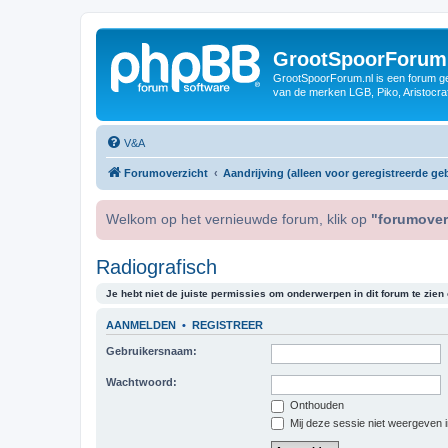
GrootSpoorForum
GrootSpoorForum.nl is een forum ger
van de merken LGB, Piko, Aristocraf
V&A
Forumoverzicht
Aandrijving (alleen voor geregistreerde geb
Welkom op het vernieuwde forum, klik op
"forumover
Radiografisch
Je hebt niet de juiste permissies om onderwerpen in dit forum te zien o
AANMELDEN
•
REGISTREER
Gebruikersnaam:
Wachtwoord:
Onthouden
Mij deze sessie niet weergeven in