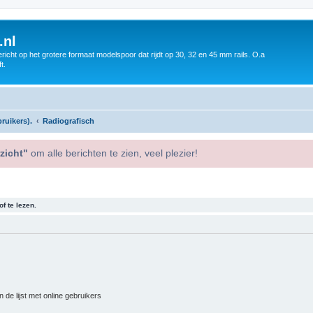
.nl
icht op het grotere formaat modelspoor dat rijdt op 30, 32 en 45 mm rails. O.a
t.
ruikers).
Radiografisch
zicht"
om alle berichten te zien, veel plezier!
f te lezen.
 de lijst met online gebruikers