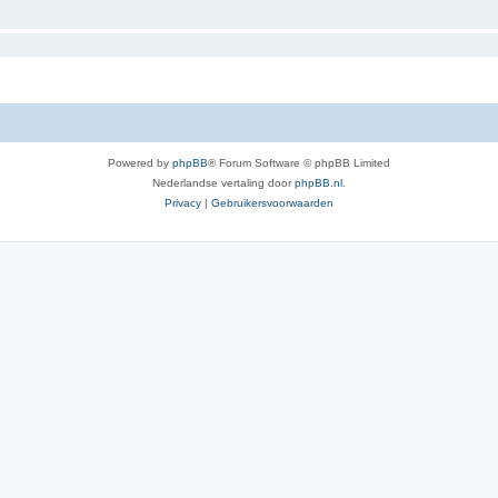
Powered by
phpBB
® Forum Software © phpBB Limited
Nederlandse vertaling door
phpBB.nl
.
Privacy
|
Gebruikersvoorwaarden