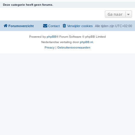
Deze categorie heeft geen forums.
Ga naar
Forumoverzicht
Contact
Verwijder cookies
Alle tijden zijn
UTC+02:00
Powered by
phpBB
® Forum Software © phpBB Limited
Nederlandse vertaling door
phpBB.nl
.
Privacy
|
Gebruikersvoorwaarden