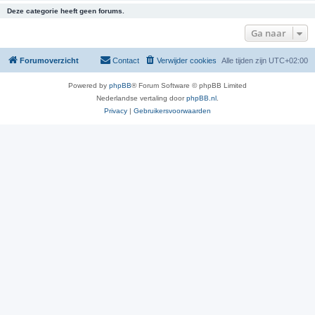
Deze categorie heeft geen forums.
Ga naar
Forumoverzicht
Contact
Verwijder cookies
Alle tijden zijn
UTC+02:00
Powered by
phpBB
® Forum Software © phpBB Limited
Nederlandse vertaling door
phpBB.nl
.
Privacy
|
Gebruikersvoorwaarden