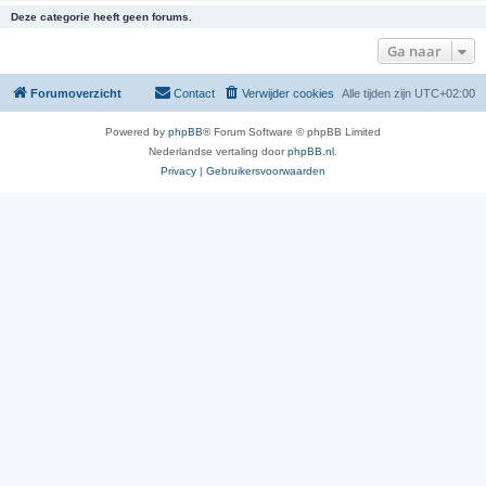
Deze categorie heeft geen forums.
Ga naar
Forumoverzicht
Contact
Verwijder cookies
Alle tijden zijn
UTC+02:00
Powered by
phpBB
® Forum Software © phpBB Limited
Nederlandse vertaling door
phpBB.nl
.
Privacy
|
Gebruikersvoorwaarden