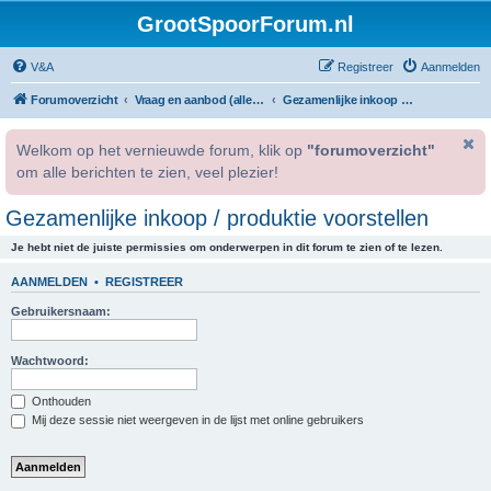
GrootSpoorForum.nl
V&A
Registreer
Aanmelden
Forumoverzicht
Vraag en aanbod (alleen voor geregistreerde gebruikers).
Gezamenlijke inkoop / produktie voorstellen
Welkom op het vernieuwde forum, klik op
"forumoverzicht"
om alle berichten te zien, veel plezier!
Gezamenlijke inkoop / produktie voorstellen
Je hebt niet de juiste permissies om onderwerpen in dit forum te zien of te lezen.
AANMELDEN
•
REGISTREER
Gebruikersnaam:
Wachtwoord:
Onthouden
Mij deze sessie niet weergeven in de lijst met online gebruikers