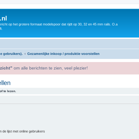
.nl
icht op het grotere formaat modelspoor dat rijdt op 30, 32 en 45 mm rails. O.a
t.
e gebruikers).
Gezamenlijke inkoop / produktie voorstellen
zicht"
om alle berichten te zien, veel plezier!
llen
f te lezen.
 de lijst met online gebruikers