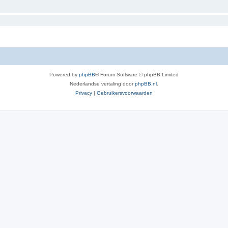
Powered by
phpBB
® Forum Software © phpBB Limited
Nederlandse vertaling door
phpBB.nl
.
Privacy
|
Gebruikersvoorwaarden